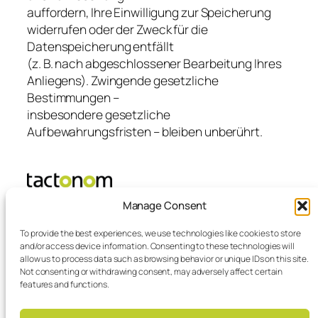
auffordern, Ihre Einwilligung zur Speicherung
widerrufen oder der Zweck für die
Datenspeicherung entfällt
(z. B. nach abgeschlossener Bearbeitung Ihres
Anliegens). Zwingende gesetzliche
Bestimmungen –
insbesondere gesetzliche
Aufbewahrungsfristen – bleiben unberührt.
Manage Consent
Inventivio – home of
To provide the best experiences, we use technologies like cookies to store
tactonom
and/or access device information. Consenting to these technologies will
allow us to process data such as browsing behavior or unique IDs on this site.
Not consenting or withdrawing consent, may adversely affect certain
features and functions.
Kontakt
Blog