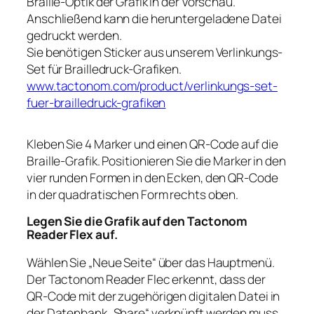
Braille-Optik der Grafik in der Vorschau.
Anschließend kann die heruntergeladene Datei
gedruckt werden.
Sie benötigen Sticker aus unserem Verlinkungs-
Set für Brailledruck-Grafiken.
www.tactonom.com/product/verlinkungs-set-
fuer-brailledruck-grafiken
Kleben Sie 4 Marker und einen QR-Code auf die
Braille-Grafik. Positionieren Sie die Marker in den
vier runden Formen in den Ecken, den QR-Code
in der quadratischen Form rechts oben.
Legen Sie die Grafik auf den Tactonom
Reader Flex auf.
Wählen Sie „Neue Seite“ über das Hauptmenü.
Der Tactonom Reader Flec erkennt, dass der
QR-Code mit der zugehörigen digitalen Datei in
der Datenbank „Share“ verknüpft werden muss.