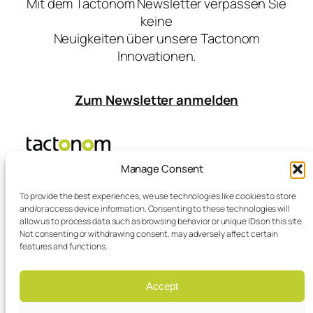
Mit dem Tactonom Newsletter verpassen Sie
keine
Neuigkeiten über unsere Tactonom
Innovationen.
Zum Newsletter anmelden
Manage Consent
Inventivio – home of
To provide the best experiences, we use technologies like cookies to store
tactonom
and/or access device information. Consenting to these technologies will
allow us to process data such as browsing behavior or unique IDs on this site.
Not consenting or withdrawing consent, may adversely affect certain
features and functions.
Kontakt
Blog
Unsere Partner
Partner-Zugang
Accept
Datenschutz